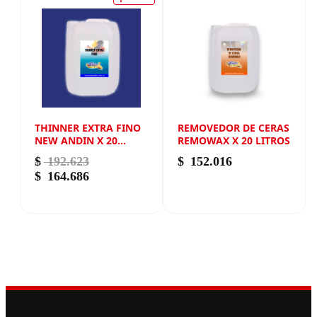
THINNER EXTRA FINO
REMOVEDOR DE CERAS
NEW ANDIN X 20
REMOWAX X 20 LITROS
LITROS
$
192.623
$
152.016
El precio original era: $ 192.623.
El precio actual es: $ 164.686.
$
164.686