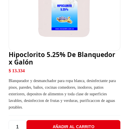
Hipoclorito 5.25% De Blanquedor
x Galón
$
13.334
Blanqueador y desmanchador para ropa blanca, desinfectante para
pisos, paredes, baños, cocinas comedores, inodoros, patios
exteriores, depositos de alimentos y toda clase de superficies
lavables, desinfeccion de frutas y verduras, purificaccon de aguas
potables.
AÑADIR AL CARRITO
Hipoclorito 5.25% De Blanquedor x Galón cantidad