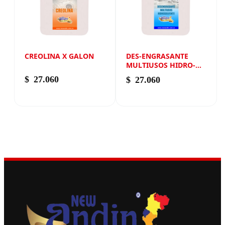
CREOLINA X GALON
DES-ENGRASANTE
MULTIUSOS HIDRO-
SOLVENTE X GALÓN
$
27.060
$
27.060