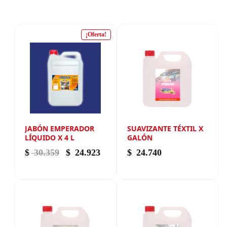
¡Oferta!
JABÓN EMPERADOR
SUAVIZANTE TÉXTIL X
LÍQUIDO X 4 L
GALÓN
El precio original era: $ 30.359.
El precio actual es: $ 24.923.
$
30.359
$
24.923
$
24.740