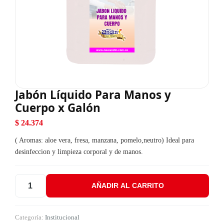
Jabón Líquido Para Manos y
Cuerpo x Galón
$
24.374
( Aromas: aloe vera, fresa, manzana, pomelo,neutro) Ideal para
desinfeccion y limpieza corporal y de manos.
AÑADIR AL CARRITO
Jabón Líquido Para Manos y Cuerpo x Galón cantidad
Categoría:
Institucional