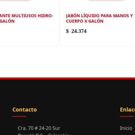
ANTE MULTIUSOS HIDRO-
JABÓN LÍQUIDO PARA MANOS Y
 GALÓN
CUERPO X GALÓN
$
24.374
Contacto
Enlac
Cra. 70 # 24-20 Sur
Inicio