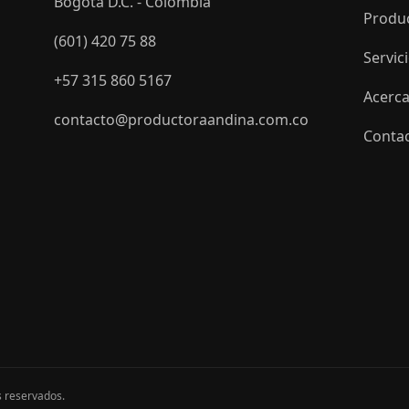
Bogotá D.C. - Colombia
Produ
(601) 420 75 88
Servic
+57 315 860 5167
Acerca
contacto@productoraandina.com.co
Conta
s reservados.