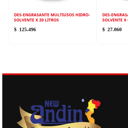
DES-ENGRASANTE MULTIUSOS HIDRO-
DES-ENGRAS
SOLVENTE X 20 LITROS
SOLVENTE X
$
125.496
$
27.060