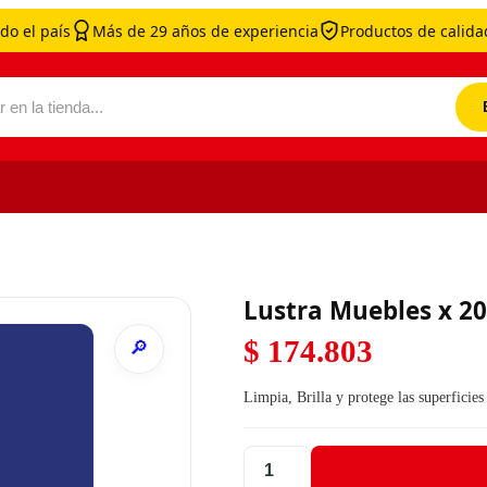
do el país
Más de 29 años de experiencia
Productos de calidad
por:
Lustra Muebles x 20
$
174.803
Limpia, Brilla y protege las superficies
Lustra Muebles x 20 litros New An