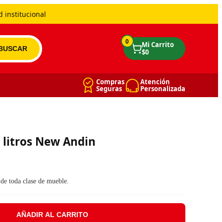
 institucional
0
Compras
Atención
Seguras
Personalizada
 litros New Andin
 de toda clase de mueble.
AÑADIR AL CARRITO
din cantidad