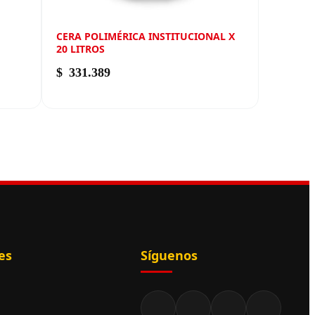
CERA POLIMÉRICA INSTITUCIONAL X
20 LITROS
$
331.389
es
Síguenos