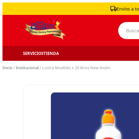
Skip to content
Envíos a to
Buscar 
SERVICIOS
TIENDA
Inicio
/
Institucional
/ Lustra Muebles x 20 litros New Andin