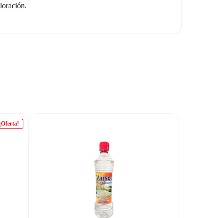
loración.
¡Oferta!