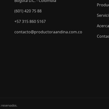
Bogotá D.C. - Colombia
Produ
(601) 420 75 88
Servic
+57 315 860 5167
Acerca
contacto@productoraandina.com.co
Conta
s reservados.