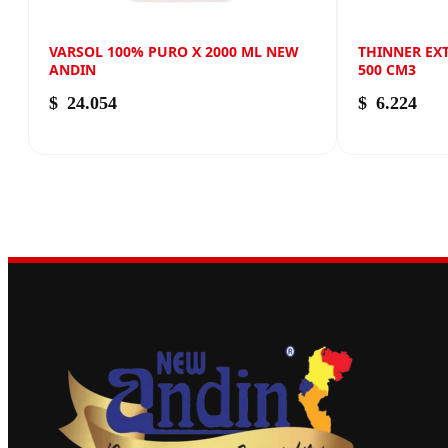
VARSOL 100% PURO X 2000 ML NEW
THINNER EX
ANDIN
500 CM3
$
24.054
$
6.224