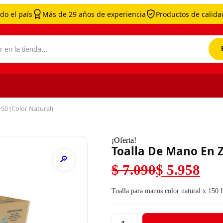
do el país
Más de 29 años de experiencia
Productos de calidad
por:
50 (Color Natural)
¡Oferta!
Toalla De Mano En Z
$
7.090
$
5.958
El precio original 
El precio actual es
Toalla para manos color natural x 150 