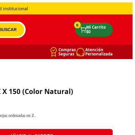
 institucional
0
Compras
Atención
Seguras
Personalizada
 X 150 (Color Natural)
era: $ 7.090.
: $ 5.958.
hojas ordenadas en Z.