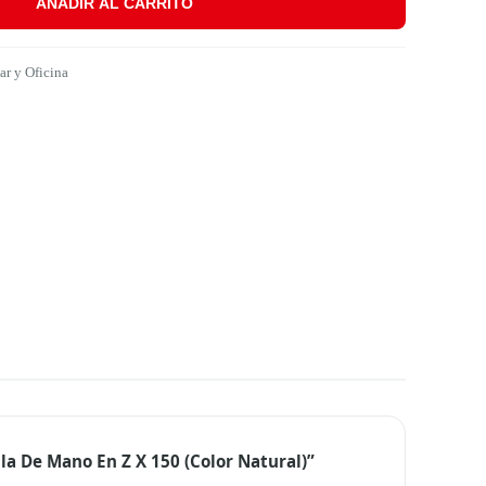
AÑADIR AL CARRITO
 Natural) cantidad
r y Oficina
lla De Mano En Z X 150 (Color Natural)”