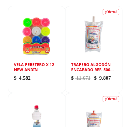
¡Oferta!
VELA PEBETERO X 12
TRAPERO ALGODÓN
NEW ANDIN
ENCABADO REF. 500
NEW ANDIN
El precio origi
El prec
$
4.582
$
11.671
$
9.807
¡Oferta!